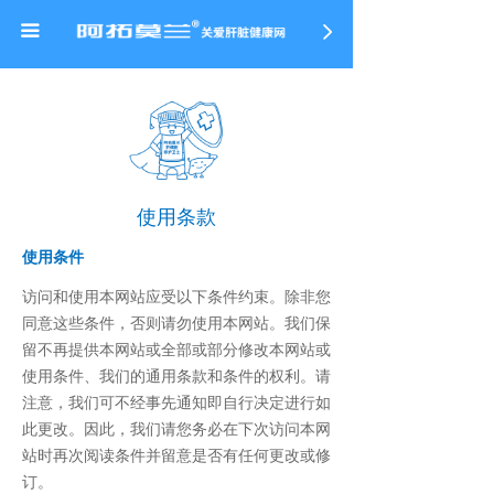
首页
끀
넲
阿拓莫兰 · 肝细胞修护卫士
ꁕ
治疗慢性乙肝
ꁕ
治疗药物性肝损伤
使用条款
ꁕ
加速酒精分解排出
使用条件
ꁕ
改善脂肪肝
访问和使用本网站应受以下条件约束。除非您
ꁕ
同意这些条件，否则请勿使用本网站。我们保
亮白肌肤
留不再提供本网站或全部或部分修改本网站或
ꁕ
提高免疫&抗衰
使用条件、我们的通用条款和条件的权利。请
注意，我们可不经事先通知即自行决定进行如
阿拓莫兰小课堂
此更改。因此，我们请您务必在下次访问本网
站时再次阅读条件并留意是否有任何更改或修
ꁕ
健康科普
订。