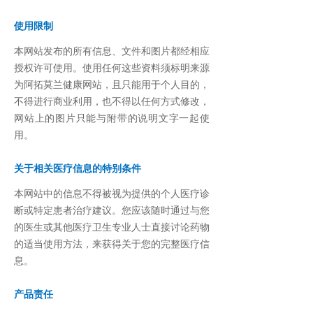
ꁕ
健康问答
使用限制
阿拓莫兰品牌故事
本网站发布的所有信息、文件和图片都经相应
授权许可使用。使用任何这些资料须标明来源
ꁕ
神奇的小分子活性肽
为阿拓莫兰健康网站，且只能用于个人目的，
不得进行商业利用，也不得以任何方式修改，
ꁕ
阿拓莫兰修护肝细胞历程
网站上的图片只能与附带的说明文字一起使
用。
关于相关医疗信息的特别条件
本网站中的信息不得被视为提供的个人医疗诊
断或特定患者治疗建议。您应该随时通过与您
的医生或其他医疗卫生专业人士直接讨论药物
的适当使用方法，来获得关于您的完整医疗信
息。
产品责任